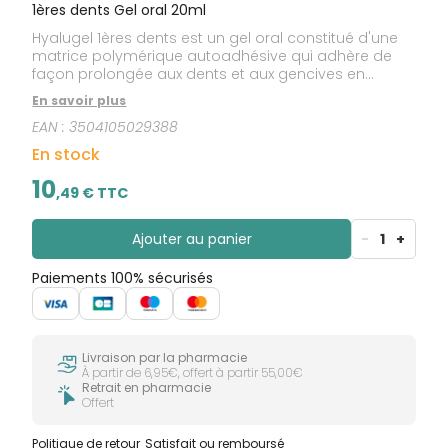
1ères dents Gel oral 20ml
Hyalugel 1ères dents est un gel oral constitué d'une
matrice polymérique autoadhésive qui adhère de
façon prolongée aux dents et aux gencives en
formant un film invisible souple et résistant qui exerce
En savoir plus
une action protectrice. Il contribue à réduire la
EAN :
3504105029388
douleur et le gonflement des gencives et favorise la
cicatrisation. Le goût de Hyalugel 1ères dents est
En stock
neutre.
10
,
49
€ TTC
Ajouter au panier
-
1
+
Paiements 100% sécurisés
Livraison par la pharmacie
À partir de 6,95€, offert à partir 55,00€
Retrait en pharmacie
Offert
Politique de retour
Satisfait ou remboursé