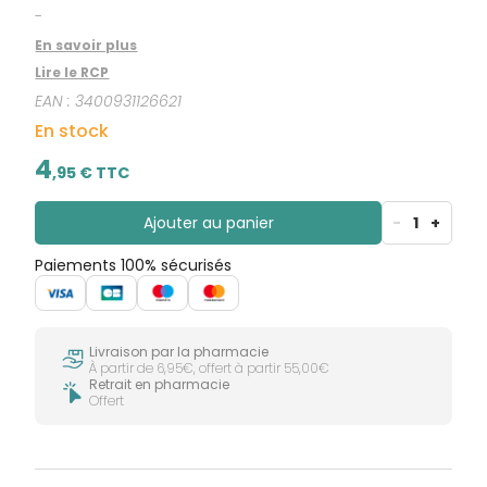
-
En savoir plus
Lire le RCP
EAN :
3400931126621
En stock
4
,
95
€ TTC
Ajouter au panier
-
1
+
Paiements 100% sécurisés
Livraison par la pharmacie
À partir de 6,95€, offert à partir 55,00€
Retrait en pharmacie
Offert