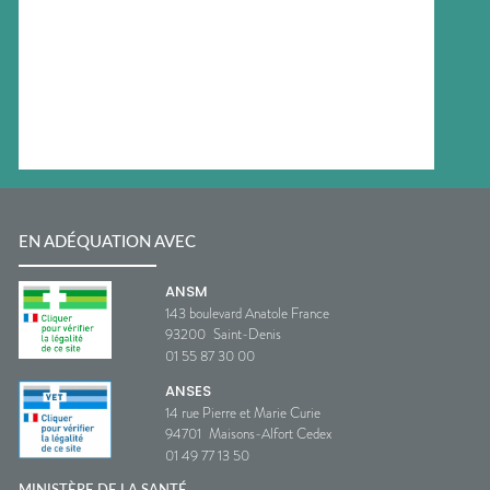
EN ADÉQUATION AVEC
ANSM
143 boulevard Anatole France
93200
Saint-Denis
01 55 87 30 00
ANSES
14 rue Pierre et Marie Curie
94701
Maisons-Alfort Cedex
01 49 77 13 50