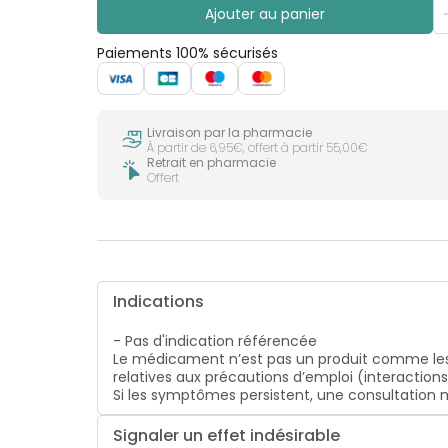
Ajouter au panier
Paiements 100% sécurisés
Livraison par la pharmacie
À partir de 6,95€, offert à partir 55,00€
Retrait en pharmacie
Offert
Indications
- Pas d'indication référencée
Le médicament n’est pas un produit comme les
relatives aux précautions d’emploi (interaction
Si les symptômes persistent, une consultatio
Signaler un effet indésirable