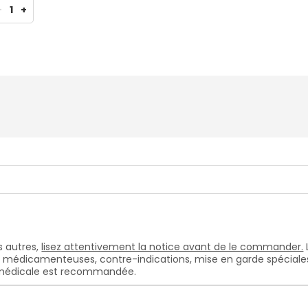
-
1
+
 autres,
lisez attentivement la notice avant de le commander.
s médicamenteuses, contre-indications, mise en garde spéciales, e
n médicale est recommandée.