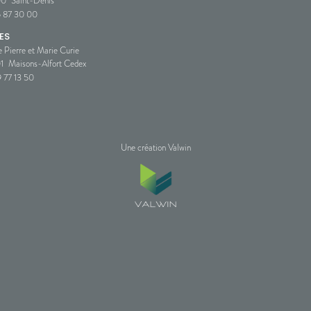
00
Saint-Denis
5 87 30 00
ES
e Pierre et Marie Curie
1
Maisons-Alfort Cedex
 77 13 50
Une création Valwin