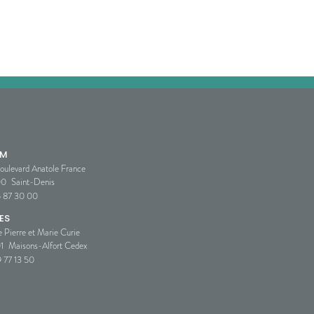
SM
oulevard Anatole France
00
Saint-Denis
5 87 30 00
ES
e Pierre et Marie Curie
1
Maisons-Alfort Cedex
 77 13 50