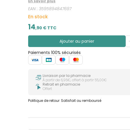
En savoir plus
EAN :
3595894847697
En stock
14
,
90
€ TTC
Ajouter au panier
Paiements 100% sécurisés
Livraison par la pharmacie
À partir de 6,95€, offert à partir 55,00€
Retrait en pharmacie
Offert
Politique de retour
Satisfait ou remboursé