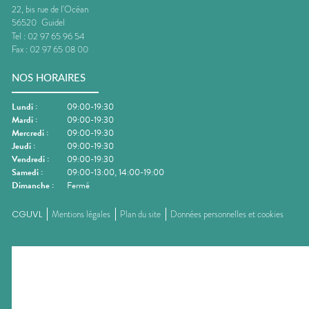
22, bis rue de l'Océan
56520
Guidel
Tel :
02 97 65 96 54
Fax :
02 97 65 08 00
NOS HORAIRES
Lundi
:
09:00-19:30
Mardi
:
09:00-19:30
Mercredi
:
09:00-19:30
Jeudi
:
09:00-19:30
Vendredi
:
09:00-19:30
Samedi
:
09:00-13:00, 14:00-19:00
Dimanche
:
Fermé
CGUVL
Mentions légales
Plan du site
Données personnelles et cookies