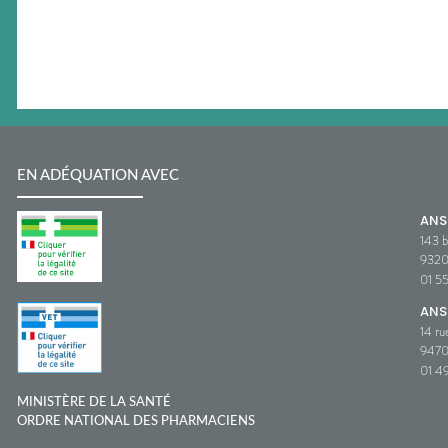
EN ADÉQUATION AVEC
AN
143 b
932
01 5
ANS
14 ru
9470
01 49
MINISTÈRE DE LA SANTÉ
ORDRE NATIONAL DES PHARMACIENS