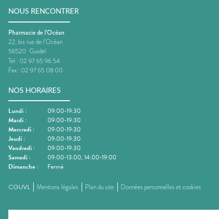
NOUS RENCONTRER
Pharmacie de l'Océan
22, bis rue de l'Océan
56520
Guidel
Tel :
02 97 65 96 54
Fax :
02 97 65 08 00
NOS HORAIRES
Lundi
:
09:00-19:30
Mardi
:
09:00-19:30
Mercredi
:
09:00-19:30
Jeudi
:
09:00-19:30
Vendredi
:
09:00-19:30
Samedi
:
09:00-13:00, 14:00-19:00
Dimanche
:
Fermé
CGUVL
Mentions légales
Plan du site
Données personnelles et cookies