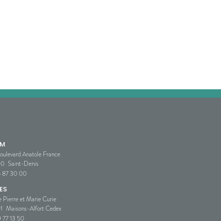
SM
oulevard Anatole France
00
Saint-Denis
5 87 30 00
ES
e Pierre et Marie Curie
1
Maisons-Alfort Cedex
 77 13 50