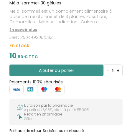
Méla-sommeil 30 gélules
Mela-sommeil est un complément alimentaire à
base de mélatonine et de 3 plantes Passiflore,
Camomille et Mélisse. Indication : Calme et
relaxation.
En savoir plus
EAN :
3664492000183
En stock
10
,
50
€ TTC
Ajouter au panier
-
1
+
Paiements 100% sécurisés
Livraison par la pharmacie
À partir de 6,95€, offert à partir 55,00€
Retrait en pharmacie
Offert
Politique de retour
Satisfait ou remboursé