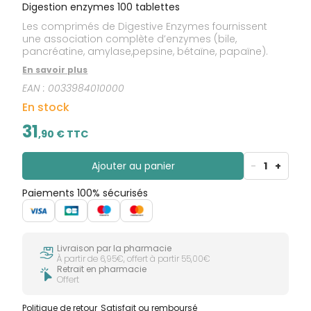
Digestion enzymes 100 tablettes
Les comprimés de Digestive Enzymes fournissent
une association complète d’enzymes (bile,
pancréatine, amylase,pepsine, bétaïne, papaïne).
En savoir plus
EAN :
0033984010000
En stock
31
,
90
€ TTC
Ajouter au panier
-
1
+
Paiements 100% sécurisés
Livraison par la pharmacie
À partir de 6,95€, offert à partir 55,00€
Retrait en pharmacie
Offert
Politique de retour
Satisfait ou remboursé