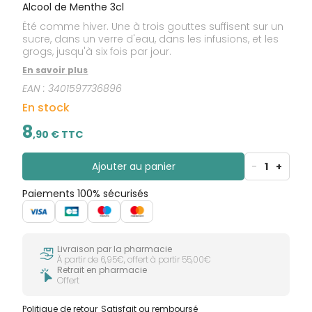
Alcool de Menthe 3cl
Été comme hiver. Une à trois gouttes suffisent sur un
sucre, dans un verre d'eau, dans les infusions, et les
grogs, jusqu'à six fois par jour.
En savoir plus
EAN :
3401597736896
En stock
8
,
90
€ TTC
Ajouter au panier
-
1
+
Paiements 100% sécurisés
Livraison par la pharmacie
À partir de 6,95€, offert à partir 55,00€
Retrait en pharmacie
Offert
Politique de retour
Satisfait ou remboursé