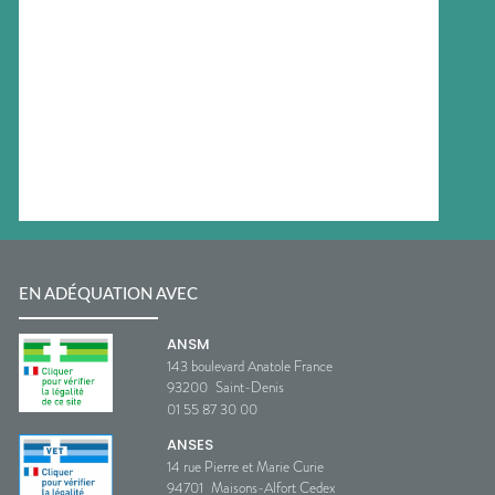
EN ADÉQUATION AVEC
ANSM
143 boulevard Anatole France
93200
Saint-Denis
01 55 87 30 00
ANSES
14 rue Pierre et Marie Curie
94701
Maisons-Alfort Cedex