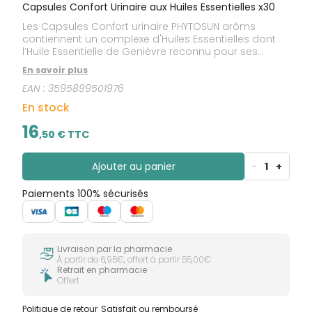
Capsules Confort Urinaire aux Huiles Essentielles x30
Les Capsules Confort urinaire PHYTOSUN arôms
contiennent un complexe d'Huiles Essentielles dont
l’Huile Essentielle de Genièvre reconnu pour ses
vertus.
En savoir plus
EAN :
3595899501976
En stock
16
,
50
€ TTC
Ajouter au panier
-
1
+
Paiements 100% sécurisés
Livraison par la pharmacie
À partir de 6,95€, offert à partir 55,00€
Retrait en pharmacie
Offert
Politique de retour
Satisfait ou remboursé