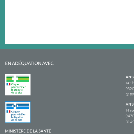
EN ADÉQUATION AVEC
AN
143 b
932
01 5
ANS
14 ru
9470
01 49
MINISTÈRE DE LA SANTÉ