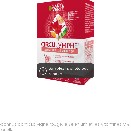
Survolez la photo pour
zoomer
onnus dont : La vigne rouge, le Sélénium et les Vitamines C & 
loselle.