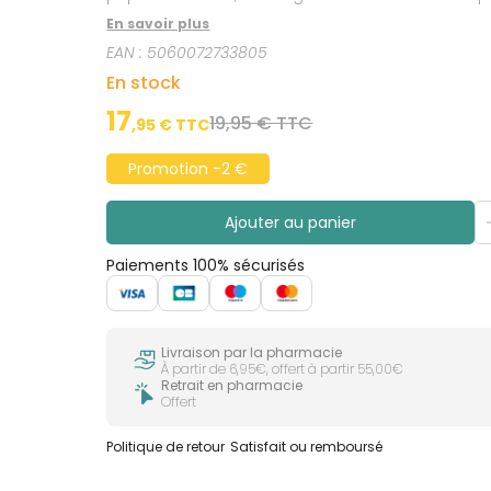
En savoir plus
EAN :
5060072733805
En stock
17
19,95 € TTC
,
95
€ TTC
Promotion -2 €
Ajouter au panier
Paiements 100% sécurisés
Livraison par la pharmacie
À partir de 6,95€, offert à partir 55,00€
Retrait en pharmacie
Offert
Politique de retour
Satisfait ou remboursé