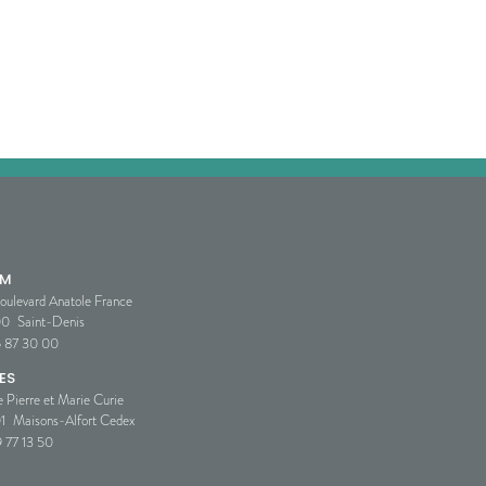
SM
oulevard Anatole France
00
Saint-Denis
5 87 30 00
ES
e Pierre et Marie Curie
1
Maisons-Alfort Cedex
 77 13 50