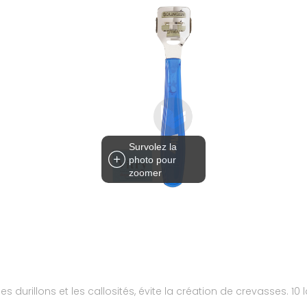
Survolez la
photo pour
zoomer
s durillons et les callosités, évite la création de crevasses. 1