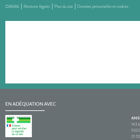
CGUVL
Mentions légales
Plan du site
Données personnelles et cookies
EN ADÉQUATION AVEC
AN
143 b
932
01 5