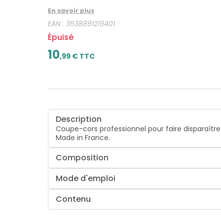
En savoir plus
EAN :
3538891219401
Épuisé
10
,
99
€ TTC
Description
Coupe-cors professionnel pour faire disparaître l
Made in France.
Composition
Mode d'emploi
Contenu