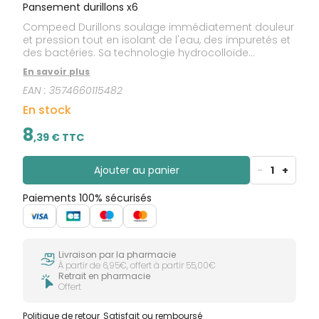
Pansement durillons x6
Compeed Durillons soulage immédiatement douleur
et pression tout en isolant de l'eau, des impuretés et
des bactéries. Sa technologie hydrocolloïde
maintient le niveau d'hydratation naturelle de la
En savoir plus
peau et hydrate profondément le durillon , créant
EAN :
3574660115482
ainsi les meilleures conditions pour la cicatrisation
de la peau.
En stock
8
,
39
€ TTC
Ajouter au panier
-
1
+
Paiements 100% sécurisés
Livraison par la pharmacie
À partir de 6,95€, offert à partir 55,00€
Retrait en pharmacie
Offert
Politique de retour
Satisfait ou remboursé