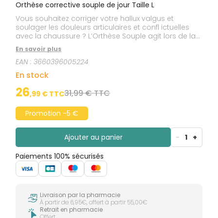
Orthèse corrective souple de jour Taille L
Vous souhaitez corriger votre hallux valgus et
soulager les douleurs articulaires et confl ictuelles
avec la chaussure ? L’Orthèse Souple agit lors de la
marche sur les facteurs aggravant la déformation. +
En savoir plus
Confortable, elle se fait oublier. + Fine, elle peut se
EAN :
3660396005224
porter dans toutes les chaussures. + 2 en 1, elle
corrige et protège !
En stock
26
31,99 € TTC
,
99
€ TTC
Promotion -5 €
Ajouter au panier
-
1
+
Paiements 100% sécurisés
Livraison par la pharmacie
À partir de 6,95€, offert à partir 55,00€
Retrait en pharmacie
Offert