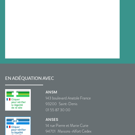
EN ADÉQUATION AVEC
ANSM
143 boulevard Anatole France
93200
Saint-Denis
01 55 87 30 00
ANSES
14 rue Pierre et Marie Curie
94701
Maisons-Alfort Cedex