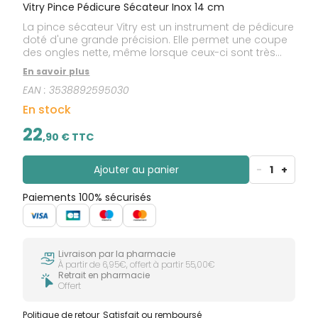
Vitry Pince Pédicure Sécateur Inox 14 cm
La pince sécateur Vitry est un instrument de pédicure
doté d'une grande précision. Elle permet une coupe
des ongles nette, même lorsque ceux-ci sont très
épais. Garantie à vie, Made in France
En savoir plus
EAN :
3538892595030
En stock
22
,
90
€ TTC
Ajouter au panier
-
1
+
Paiements 100% sécurisés
Livraison par la pharmacie
À partir de 6,95€, offert à partir 55,00€
Retrait en pharmacie
Offert
Politique de retour
Satisfait ou remboursé