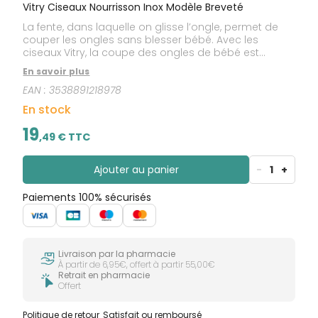
Vitry Ciseaux Nourrisson Inox Modèle Breveté
La fente, dans laquelle on glisse l’ongle, permet de
couper les ongles sans blesser bébé. Avec les
ciseaux Vitry, la coupe des ongles de bébé est
facilitée, en précision et toute sécurité. Garantie à vie.
En savoir plus
Made in France
EAN :
3538891218978
En stock
19
,
49
€ TTC
Ajouter au panier
-
1
+
Paiements 100% sécurisés
Livraison par la pharmacie
À partir de 6,95€, offert à partir 55,00€
Retrait en pharmacie
Offert
Politique de retour
Satisfait ou remboursé