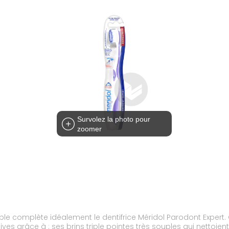
Survolez la photo pour
zoomer
ent le dentifrice Méridol Parodont Expert. Cette brosse à dents élimine en profondeur la
es grâce à : ses brins triple pointes très souples qui nettoien