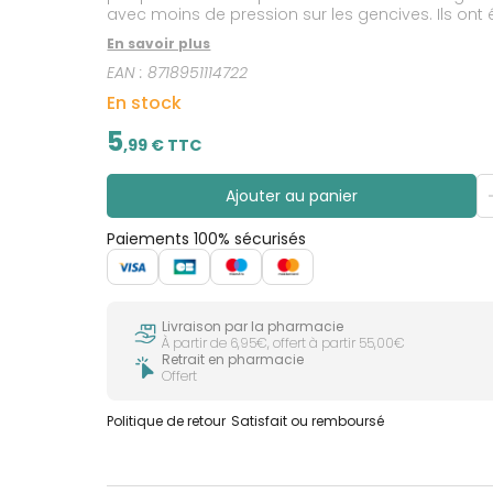
avec moins de pression sur les gencives. Ils ont
matière souple,
En savoir plus
EAN :
8718951114722
En stock
5
,
99
€ TTC
Ajouter au panier
Paiements 100% sécurisés
Livraison par la pharmacie
À partir de 6,95€, offert à partir 55,00€
Retrait en pharmacie
Offert
Politique de retour
Satisfait ou remboursé