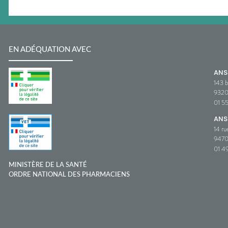
EN ADÉQUATION AVEC
AN
143 b
932
01 5
ANS
14 ru
9470
01 49
MINISTÈRE DE LA SANTÉ
ORDRE NATIONAL DES PHARMACIENS