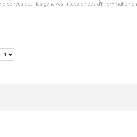
 été conçus pour les gencives irritées, en cas d'inflammation 
 un manche ergonomique. Testée scientifiquement.
-
1
+