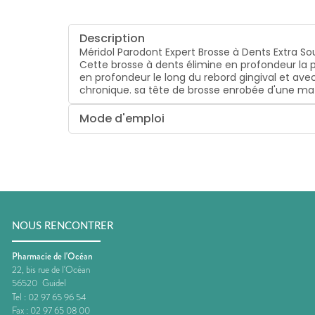
Description
Méridol Parodont Expert Brosse à Dents Extra So
Cette brosse à dents élimine en profondeur la 
en profondeur le long du rebord gingival et avec
chronique.
sa tête de brosse enrobée d'une mat
Mode d'emploi
NOUS RENCONTRER
Pharmacie de l'Océan
22, bis rue de l'Océan
56520
Guidel
Tel :
02 97 65 96 54
Fax :
02 97 65 08 00