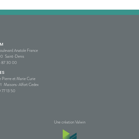
SM
oulevard Anatole France
00
Saint-Denis
5 87 30 00
ES
e Pierre et Marie Curie
1
Maisons-Alfort Cedex
 77 13 50
Une création Valwin