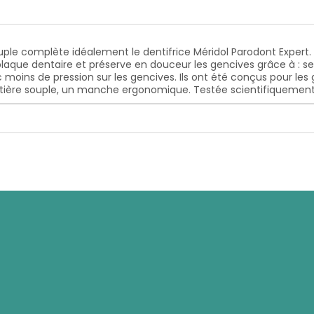
uple complète idéalement le dentifrice Méridol Parodont Expert.
plaque dentaire et préserve en douceur les gencives grâce à :
se
 moins de pression sur les gencives. Ils ont été conçus pour les 
ière souple,
un manche ergonomique.
Testée scientifiquement