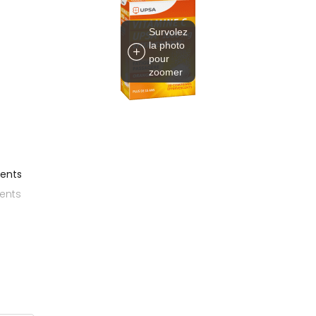
Survolez
la photo
pour
zoomer
cents
ents