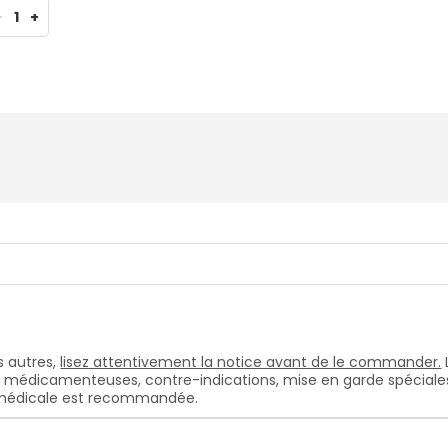
-
1
+
 autres,
lisez attentivement la notice avant de le commander.
s médicamenteuses, contre-indications, mise en garde spéciales, e
n médicale est recommandée.