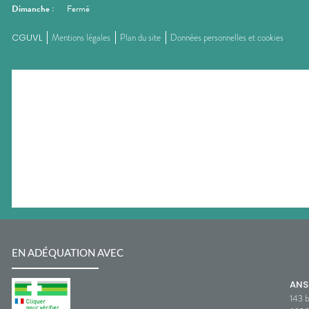
Dimanche
:
Fermé
CGUVL
Mentions légales
Plan du site
Données personnelles et cookies
EN ADÉQUATION AVEC
AN
143 b