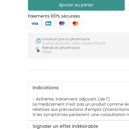
Ajouter au panier
Paiements 100% sécurisés
Livraison par la pharmacie
À partir de 6,95€, offert à partir 55,00€
Retrait en pharmacie
Offert
Indications
- Asthénie, traitement adjuvant (de l')
Le médicament n’est pas un produit comme les
relatives aux précautions d’emploi (interaction
Si les symptômes persistent, une consultatio
Signaler un effet indésirable