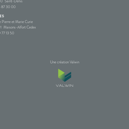
00
Saint-Denis
5 87 30 00
ES
e Pierre et Marie Curie
1
Maisons-Alfort Cedex
 77 13 50
Une création Valwin