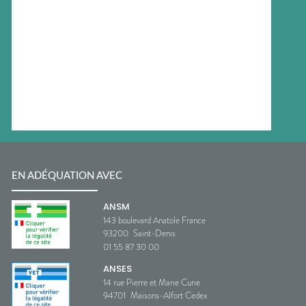
EN ADÉQUATION AVEC
ANSM
143 boulevard Anatole France
93200
Saint-Denis
01 55 87 30 00
ANSES
14 rue Pierre et Marie Curie
94701
Maisons-Alfort Cedex