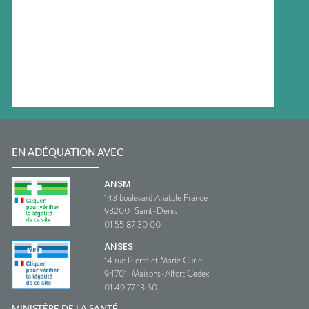
EN ADÉQUATION AVEC
ANSM
143 boulevard Anatole France
93200
Saint-Denis
01 55 87 30 00
ANSES
14 rue Pierre et Marie Curie
94701
Maisons-Alfort Cedex
01 49 77 13 50