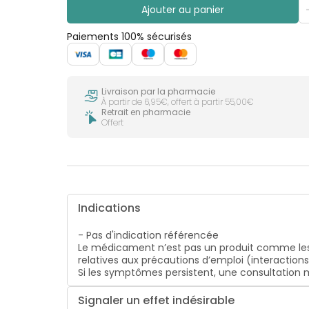
Ajouter au panier
Paiements 100% sécurisés
Livraison par la pharmacie
À partir de 6,95€, offert à partir 55,00€
Retrait en pharmacie
Offert
Indications
- Pas d'indication référencée
Le médicament n’est pas un produit comme les
relatives aux précautions d’emploi (interaction
Si les symptômes persistent, une consultatio
Signaler un effet indésirable