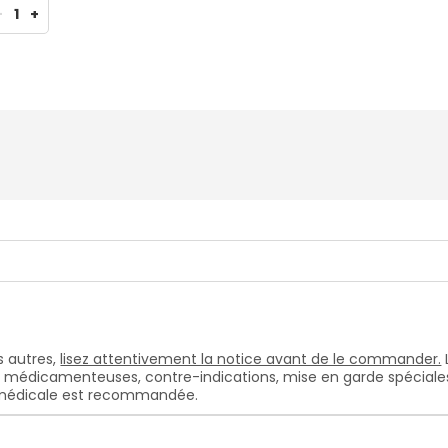
-
1
+
 autres,
lisez attentivement la notice avant de le commander.
s médicamenteuses, contre-indications, mise en garde spéciales, e
n médicale est recommandée.