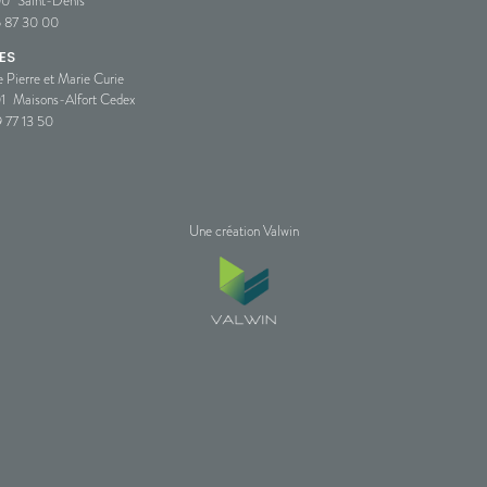
00
Saint-Denis
5 87 30 00
ES
e Pierre et Marie Curie
1
Maisons-Alfort Cedex
 77 13 50
Une création Valwin