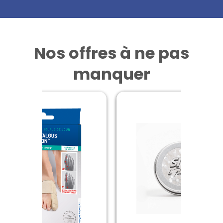
Nos offres à ne pas
manquer
NAT & FORM
WATERWIPES
ert Magnesium Vitamine B6
Lingettes Texturées x60
40 gélules