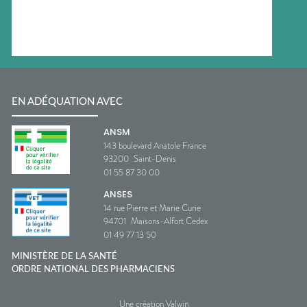
EN ADÉQUATION AVEC
ANSM
143 boulevard Anatole France
93200
Saint-Denis
01 55 87 30 00
ANSES
14 rue Pierre et Marie Curie
94701
Maisons-Alfort Cedex
01 49 77 13 50
MINISTÈRE DE LA SANTÉ
ORDRE NATIONAL DES PHARMACIENS
Une création Valwin